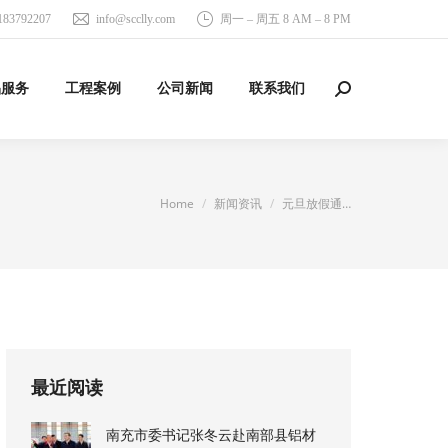
183792207
info@scclly.com
周一 – 周五 8 AM – 8 PM
品服务
工程案例
公司新闻
联系我们
Search:
You are here:
Home
新闻资讯
元旦放假通…
最近阅读
南充市委书记张冬云赴南部县铝材