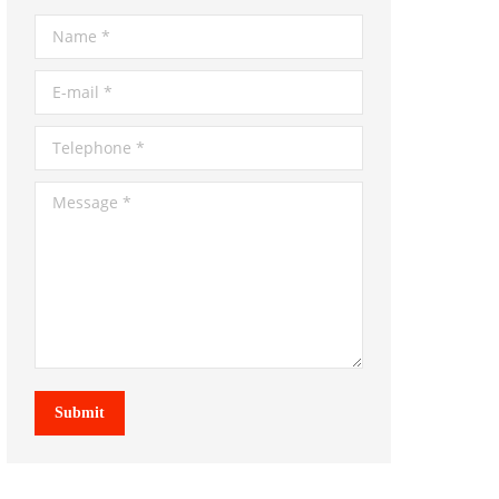
Name *
E-mail *
Telephone *
Message *
Submit