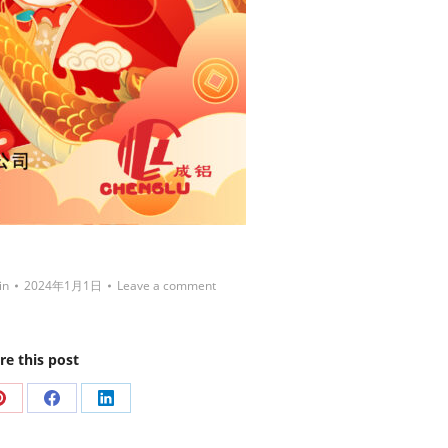
in
2024年1月1日
Leave a comment
re this post
Share
Share
Share
on
on
on