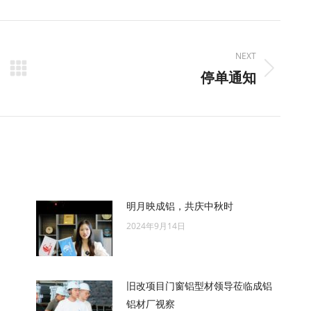
Pinterest
Facebook
LinkedIn
NEXT
Next
停单通知
post:
明月映成铝，共庆中秋时
2024年9月14日
旧改项目门窗铝型材领导莅临成铝
铝材厂视察