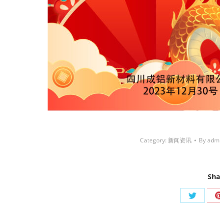
Category:
新闻资讯
By
adm
Sha
Share
on