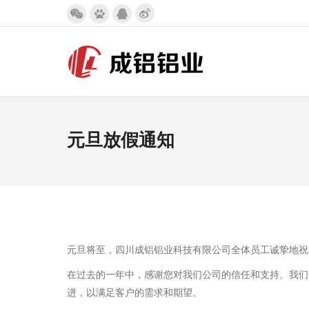
Weibo
微
百
QQ
page
信
度
page
opens
page
page
opens
in
opens
opens
in
new
in
in
new
window
new
new
window
元旦放假通知
window
window
元旦将至，四川成铝铝业科技有限公司全体员工诚挚地祝
在过去的一年中，感谢您对我们公司的信任和支持。我们
进，以满足客户的需求和期望。