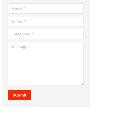
Name *
E-mail *
Telephone *
Message *
Submit