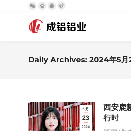
Weibo
微
百
QQ
page
信
度
page
opens
page
page
opens
in
opens
opens
in
new
in
in
new
window
new
new
window
Daily Archives:
2024年5月
window
window
西安鹿
5 月
行时
23
2024
新闻资讯
By
ad