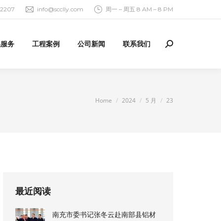
92207
info@scclly.com
周一 – 周五 8 AM – 8 PM
品服务
工程案例
公司新闻
联系我们
Search:
You are here:
Home
2024
5 月
23
最近阅读
南充市委书记张冬云赴南部县铝材